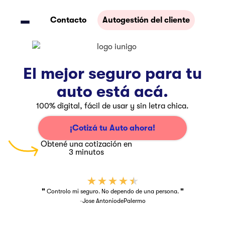
Contacto
Autogestión del cliente
El mejor seguro para tu
auto está acá.
100% digital, fácil de usar y sin letra chica.
¡Cotizá tu Auto ahora!
Obtené una cotización en
3 minutos
★
★
★
★
★
★
"
"
"
os.
Controlo mi seguro. No dependo de una persona.
-
Jose Antonio
de
Palermo